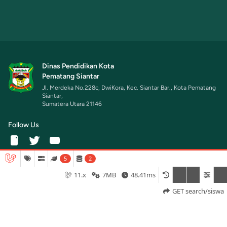
Dinas Pendidikan Kota
Pematang Siantar
Jl. Merdeka No.228c, DwiKora, Kec. Siantar Bar., Kota Pematang
Siantar,
Sumatera Utara 21146
Follow Us
5
2
11.x
7MB
48.41ms
GET search/siswa